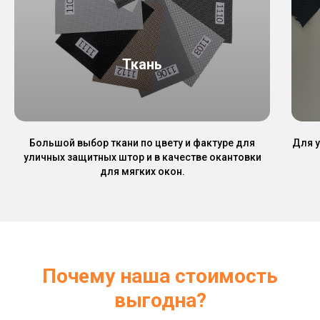
Ткань
Большой выбор ткани по цвету и фактуре для
Для 
уличных защитных штор и в качестве окантовки
для мягких окон.
Почему наша стоимость
выгодна?