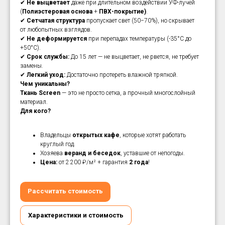
✔
Не выцветает
даже при длительном воздействии УФ-лучей
(
Полиэстеровая основа
+
ПВХ-покрытие)
.
✔
Сетчатая структура
пропускает свет (50−70%), но скрывает
от любопытных взглядов.
✔
Не деформируется
при перепадах температуры (-35°C до
+50°C).
✔
Срок службы:
До 15 лет — не выцветает, не рвется, не требует
замены.
✔
Легкий уход:
Достаточно протереть влажной тряпкой.
Чем уникальны?
Ткань Screen
— это не просто сетка, а прочный многослойный
материал.
Для кого?
Владельцы
открытых кафе
, которые хотят работать
круглый год.
Хозяева
веранд и беседок
, уставшие от непогоды.
Цена:
от 2 200 ₽/м² + гарантия
2 года
!
Рассчитать стоимость
Характеристики и стоимость