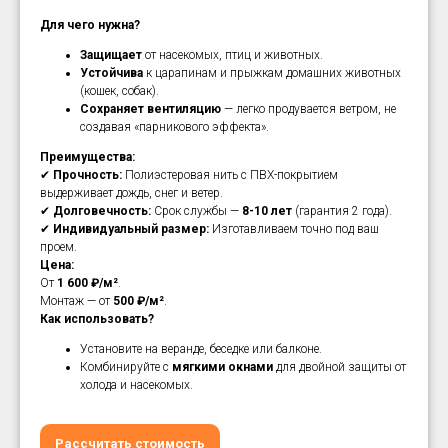
Для чего нужна?
Защищает
от насекомых, птиц и животных.
Устойчива
к царапинам и прыжкам домашних животных
(кошек, собак).
Сохраняет вентиляцию
— легко продувается ветром, не
создавая «парникового эффекта».
Преимущества:
✔
Прочность:
Полиэстеровая нить с ПВХ-покрытием
выдерживает дождь, снег и ветер.
✔
Долговечность:
Срок службы —
8-10 лет
(гарантия 2 года).
✔
Индивидуальный размер:
Изготавливаем точно под ваш
проем.
Цена:
От
1 600 ₽/м²
.
Монтаж — от
500 ₽/м²
.
Как использовать?
Установите на веранде, беседке или балконе.
Комбинируйте с
мягкими окнами
для двойной защиты от
холода и насекомых.
Рассчитать стоимость