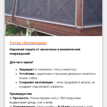
Сетка «Антикошка»
Надежная защита от насекомых и механических
повреждений
Для чего нужна?
Защищает
от насекомых, птиц и животных.
Устойчива
к царапинам и прыжкам домашних животных
(кошек, собак).
Сохраняет вентиляцию
— легко продувается ветром, не
создавая «парникового эффекта».
Преимущества:
✔
Прочность:
Полиэстеровая нить с ПВХ-покрытием
выдерживает дождь, снег и ветер.
✔
Долговечность:
Срок службы —
8-10 лет
(гарантия 2 года).