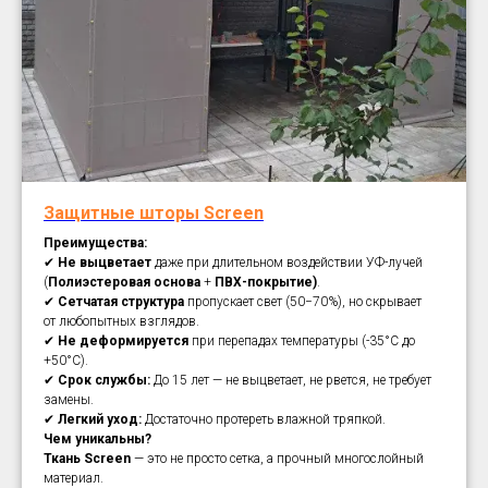
Защитные шторы Screen
Преимущества:
✔
Не выцветает
даже при длительном воздействии УФ-лучей
(
Полиэстеровая основа
+
ПВХ-покрытие)
.
✔
Сетчатая структура
пропускает свет (50−70%), но скрывает
от любопытных взглядов.
✔
Не деформируется
при перепадах температуры (-35°C до
+50°C).
✔
Срок службы:
До 15 лет — не выцветает, не рвется, не требует
замены.
✔
Легкий уход:
Достаточно протереть влажной тряпкой.
Чем уникальны?
Ткань Screen
— это не просто сетка, а прочный многослойный
материал.